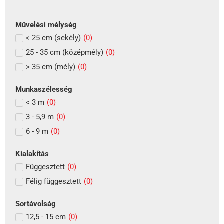
Művelési mélység
< 25 cm (sekély)
(
0
)
25 - 35 cm (középmély)
(
0
)
> 35 cm (mély)
(
0
)
Munkaszélesség
< 3 m
(
0
)
3 - 5,9 m
(
0
)
6 - 9 m
(
0
)
Kialakítás
Függesztett
(
0
)
Félig függesztett
(
0
)
Sortávolság
12,5 - 15 cm
(
0
)