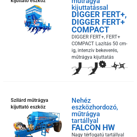
műtrágya
kijuttató eszköz
kijuttatással
DIGGER FERT+,
DIGGER FERT+
COMPACT
DIGGER FERT+, FERT+
COMPACT Lazítás 50 cm-
ig, intenzív bekeverés,
műtrágya kijuttatás
Nehéz
Szilárd műtrágya
eszközhordozó,
kijuttató eszköz
műtrágya
tartállyal
FALCON HW
Nagy térfogatú tartállyal