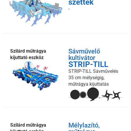
szettek
-
Sávművelő
Szilárd műtrágya
kultivátor
kijuttató eszköz
STRIP-TILL
STRIP-TILL Sávművelés
35 cm mélységig,
műtrágya kijuttatás
Mélylazító,
Szilárd műtrágya