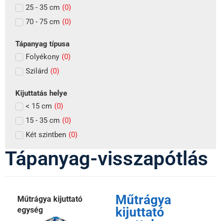
25 - 35 cm
(
0
)
70 - 75 cm
(
0
)
Tápanyag típusa
Folyékony
(
0
)
Szilárd
(
0
)
Kijuttatás helye
< 15 cm
(
0
)
15 - 35 cm
(
0
)
Két szintben
(
0
)
Tápanyag-visszapótlás
Műtrágya
Műtrágya kijuttató
kijuttató
egység