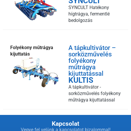
SYNCULT
SYNCULT Hatékony
hígtrágya, fermentlé
bedolgozás
A tápkultivátor –
Folyékony műtrágya
sorközművelés
kijuttatás
folyékony
műtrágya
kijuttatással
KULTIS
A tápkultivátor -
sorközművelés folyékony
műtrágya kijuttatással
Kapcsolat
Vegye fel velünk a kapcsolatot bizalommal!