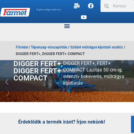
Főoldal
/
Tápanyag-visszapótlás
/
Szilárd műtrágya kijuttató eszköz
/
DIGGER FERT+, DIGGER FERT+ COMPACT
DIGGER FERT+,
DIGGER FERT+, FERT+
DIGGER FERT+
COMPACT Lazítás 50 cm-ig,
COMPACT
intenzív bekeverés, műtrágya
kijuttatás
Érdeklődik a termék iránt? Írjon nekünk!