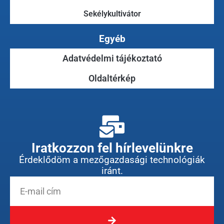
Sekélykultivátor
Egyéb
Adatvédelmi tájékoztató
Oldaltérkép
Iratkozzon fel hírlevelünkre
Érdeklődöm a mezőgazdasági technológiák
iránt.