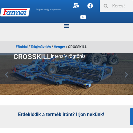
Főoldal
/
Talajművelés
/
Henger
/
CROSSKILL
CROSSKILL
Intenzív rögtörés
Érdeklődik a termék iránt? Írjon nekünk!