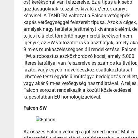
os) keréksorral van felszerelve. Ez a típus a kisebb
gazdaságoknak készül és kiváló ár/érték arányt
képvisel. A TANDEM változat a Falcon vetőgépek
kapás vetőegységgel felszerelt típusa. Azok a cégek,
amelyek nagy területteljesítményt kívánnak elérni, de
teljes felületet tömörítő nagyméretű keréksort nem
igényik, az SW változatot is választhatják, amely aká
9 m-es munkaszélességben áll rendelkezése. Falcon
HW, a robosztus eszközhordozó kocsi, amely 5.000
literes tartállyal van felszerelve és számos kultivátor,
lazító, vagy egyéb művelőeszköz csatlakoztatását
lehetővé teszi egyidejű műtrágya bedolgozás mellett
vagy akár 9 m-es vetőegység használatával. A teljes
Falcon sorozat rendelkezik a közúti közlekedéssel
kapcsolatban EU homologizációval.
Falcon SW
Az összes Falcon vetőgép a jól ismert német Müller