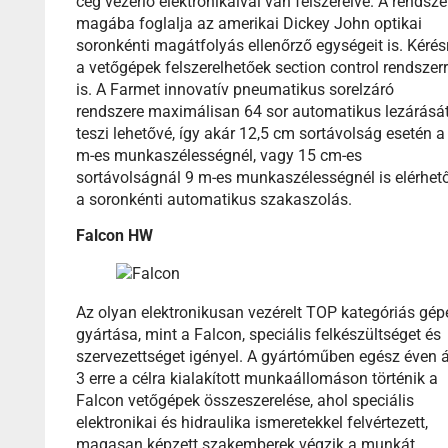
cég vezérlő elektronikáival van felszerelve. A rendsze
magába foglalja az amerikai Dickey John optikai
soronkénti magátfolyás ellenőrző egységeit is. Kérés
a vetőgépek felszerelhetőek section control rendszerr
is. A Farmet innovatív pneumatikus sorelzáró
rendszere maximálisan 64 sor automatikus lezárásá
teszi lehetővé, így akár 12,5 cm sortávolság esetén a
m-es munkaszélességnél, vagy 15 cm-es
sortávolságnál 9 m-es munkaszélességnél is elérhet
a soronkénti automatikus szakaszolás.
Falcon HW
Az olyan elektronikusan vezérelt TOP kategóriás gép
gyártása, mint a Falcon, speciális felkészültséget és
szervezettséget igényel. A gyártóműben egész éven á
3 erre a célra kialakított munkaállomáson történik a
Falcon vetőgépek összeszerelése, ahol speciális
elektronikai és hidraulika ismeretekkel felvértezett,
magasan képzett szakemberek végzik a munkát.