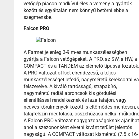
vetőgép piacon rendkívül éles a verseny a gyártók
között és egyáltalán nem könnyű betörni ebbe a
szegmensbe.
Falcon PRO
A Farmet jelenleg 3-9 m-es munkaszélességben
gyártja a Falcon vetőgépeket. A PRO, az SW, a HW, a
COMPACT és a TANDEM az elérhető típusváltozatok
A PRO változat offset elrendezésű, a teljes
munkaszélességet lefedő, nagyméretű keréksorral v
felszerelve. A kiváló tartósságú, strapabíró,
nagyméretű radiál abroncsok kis gördülési
ellenállással rendelkeznek és laza talajon, vagy
nedves körülmények között is eltömődés-mentesen, 
talajfelszín megtolása, összehúzása nélkül működne
A Falcon PRO változat nagygazdaságoknak ajánlhat
ahol a szezononként elvetni kívánt terület jelentős
nagyságú. A COMPACT változat kisméretű (7.5 x 16-