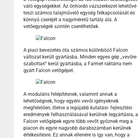
váló egységekkel. Az önhordó vázszerkezet lehetővé
teszi számos talajművelő egység felkapcsolását és
könnyű cseréjét a nagyméretű tartály alá. A
vetőegységek szintén cserélhetőek.
A piaci bevezetés óta számos különböző Falcon
változat került gyártásba. Minden egyes gép „vevőre
szabottan” kerül gyártásba, a Farmet raktárra nem
gyárt Falcon vetőgépet.
A moduláris felépítésnek, valamint annak a
lehetőségnek, hogy egyéni vevői igényeknek
megfelelően, illetve a legújabb kutatási- fejlesztési
eredmények felhasználásával kerülnek legyártásra, 
Falcon vetőgépek egyre több vevőt győznek meg a
piacon és egyre nagyobb darabszámban kerülnek
értékesítésre. Ez annak ellenére is így van, hogy a