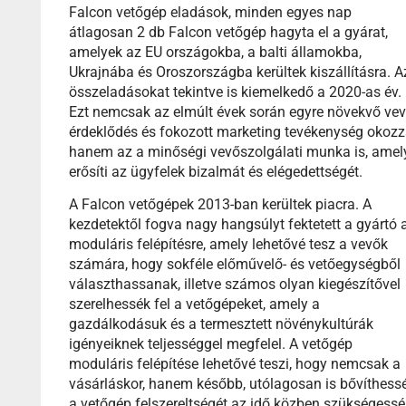
Falcon vetőgép eladások, minden egyes nap
átlagosan 2 db Falcon vetőgép hagyta el a gyárat,
amelyek az EU országokba, a balti államokba,
Ukrajnába és Oroszországba kerültek kiszállításra. A
összeladásokat tekintve is kiemelkedő a 2020-as év.
Ezt nemcsak az elmúlt évek során egyre növekvő vev
érdeklődés és fokozott marketing tevékenység okozz
hanem az a minőségi vevőszolgálati munka is, amel
erősíti az ügyfelek bizalmát és elégedettségét.
A Falcon vetőgépek 2013-ban kerültek piacra. A
kezdetektől fogva nagy hangsúlyt fektetett a gyártó 
moduláris felépítésre, amely lehetővé tesz a vevők
számára, hogy sokféle előművelő- és vetőegységből
választhassanak, illetve számos olyan kiegészítővel
szerelhessék fel a vetőgépeket, amely a
gazdálkodásuk és a termesztett növénykultúrák
igényeiknek teljességgel megfelel. A vetőgép
moduláris felépítése lehetővé teszi, hogy nemcsak a
vásárláskor, hanem később, utólagosan is bővíthess
a vetőgép felszereltségét az idő közben szükségessé