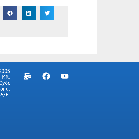
2005
Kft.
Győr,
or u.
55/B.