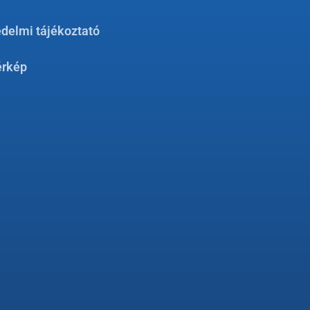
delmi tájékoztató
érkép