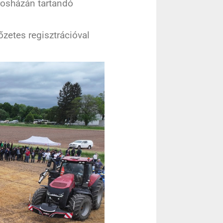
rosházán tartandó
zetes regisztrációval