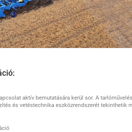
áció:
pcsolat aktív bemutatására kerül sor. A tarlóművelés
ítés és vetéstechnika eszközrendszerét tekinthetik
áció