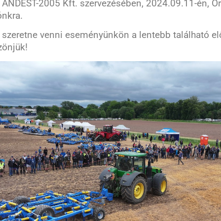
 ANDEST-2005 Kft. szervezésében, 2024.09.11-én, O
ónkra.
szeretne venni eseményünkön a lentebb található elő
zönjük!