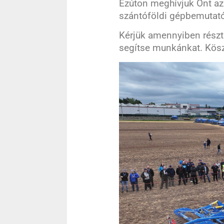
Ezúton meghívjuk Önt az
szántóföldi gépbemutat
Kérjük amennyiben részt 
segítse munkánkat. Kös