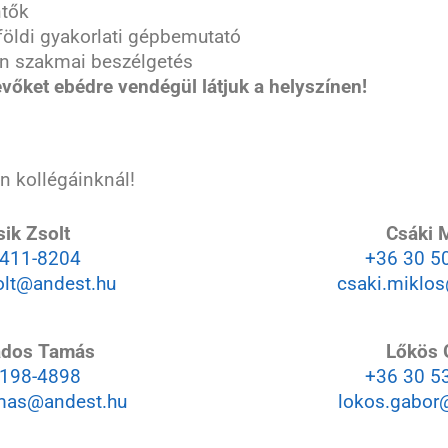
ntők
földi gyakorlati gépbemutató
en szakmai beszélgetés
vőket ebédre vendégül látjuk a helyszínen!
ön kollégáinknál!
ik Zsolt
Csáki 
 411-8204
+36 30 5
olt@andest.hu
csaki.miklo
ados Tamás
Lőkös 
 198-4898
+36 30 5
mas@andest.hu
lokos.gabor