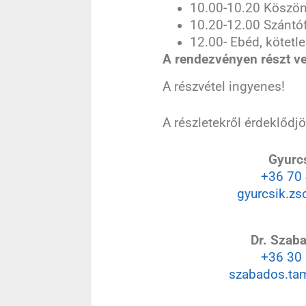
10.00-10.20 Köszö
10.20-12.00 Szántó
12.00- Ebéd, kötetl
A rendezvényen részt ve
A részvétel ingyenes!
A részletekről érdeklődj
Gyurcs
+36 70
gyurcsik.zs
Dr. Szab
+36 30
szabados.ta