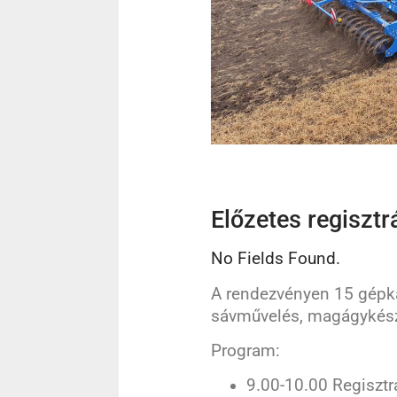
Előzetes regisztr
No Fields Found.
A rendezvényen 15 gépka
sávművelés, magágykész
Program:
9.00-10.00 Regisztr