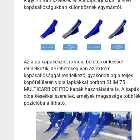
vagy 75 mm szélesek és vastagságukban, illetve
kopásállóságukban különböznek egymástól.
Az alap kapakészlet is vidia betétes orrkéssel
rendelkezik, de lehetőség van az extrém
kopásállósággal rendelkező, gyakorlatilag a teljes
kopófelületén vidia lapkákkal borított SLIM 75
MULTICARBIDE PRO kapák használatára is. A kapák
oldalkésekkel szereltek, amelyek magassága többfél
pozícióba állítható.