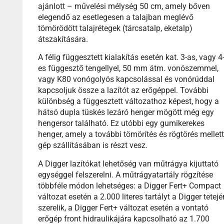
ajánlott – művelési mélység 50 cm, amely bőven
elegendő az esetlegesen a talajban meglévő
tömörödött talajrétegek (tárcsatalp, eketalp)
átszakítására.
A félig függesztett kialakítás esetén kat. 3-as, vagy 4
es függesztő tengellyel, 50 mm átm. vonószemmel,
vagy K80 vonógolyós kapcsolással és vonórúddal
kapcsoljuk össze a lazítót az erőgéppel. További
különbség a függesztett változathoz képest, hogy a
hátsó dupla tüskés lezáró henger mögött még egy
hengersor található. Ez utóbbi egy gumikerekes
henger, amely a további tömörítés és rögtörés mellett
gép szállításában is részt vesz.
A Digger lazítókat lehetőség van műtrágya kijuttató
egységgel felszerelni. A műtrágyatartály rögzítése
többféle módon lehetséges: a Digger Fert+ Compact
változat esetén a 2.000 literes tartályt a Digger tetejé
szerelik, a Digger Fert+ változat esetén a vontató
erőgép front hidraulikájára kapcsolható az 1.700