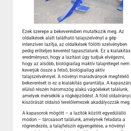
Ezek szerepe a bekeverésben mutatkozik meg. Az
oldalkések alatt található talajszelvényt a gép
intenzíven lazítja, az oldalkések fölötti szelvényben
pedig erőteljes keverést tapasztalunk. Ez a kialakítás
eredményezi, hogy a lazítást úgy tudjuk elvégezni,
hogy az alsóbb, biológiailag inaktív talajréteget nem
keverjük össze a felső, biológiailag aktív
talajszelvénnyel. A növényi maradványok megfelelő
bekeverését is ez a kialakítás garantálja. A kapaszár
elülső részén háromszög alakú vágóéleket találunk,
amelyek mérséklik a rögképződést. A föld oldalirány
kiszórását oldalsó terelőlemezek akadályozzák meg.
A kapasorok mögött – a lazítók között egyedülálló
módon – tárcsasort találunk, amelynek feladata a
rögrendezés, a talajfelszín egyengetése, a növényi