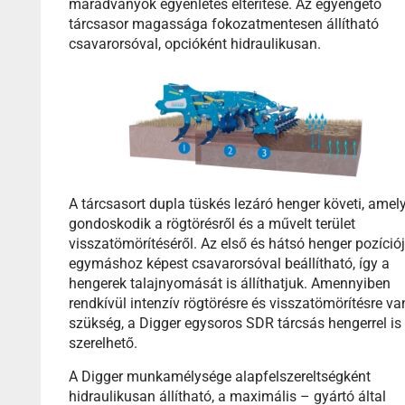
maradványok egyenletes elterítése. Az egyengető
tárcsasor magassága fokozatmentesen állítható
csavarorsóval, opcióként hidraulikusan.
A tárcsasort dupla tüskés lezáró henger követi, amel
gondoskodik a rögtörésről és a művelt terület
visszatömörítéséről. Az első és hátsó henger pozíció
egymáshoz képest csavarorsóval beállítható, így a
hengerek talajnyomását is állíthatjuk. Amennyiben
rendkívül intenzív rögtörésre és visszatömörítésre va
szükség, a Digger egysoros SDR tárcsás hengerrel is
szerelhető.
A Digger munkamélysége alapfelszereltségként
hidraulikusan állítható, a maximális – gyártó által