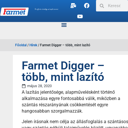
Főoldal
/
Hírek
/
Farmet Digger – több, mint lazító
Farmet Digger –
több, mint lazító
május 28, 2020
A lazítás jelentősége, alapművelésként történő
alkalmazása egyre fontosabbá válik, miközben a
szántás részarányának csökkentését egyre
hangosabban szorgalmazzák.
Jelen írásnak nem célja az állásfoglalás a szántásos
vagy szántás nélküli talajművelés között, ugyanakko