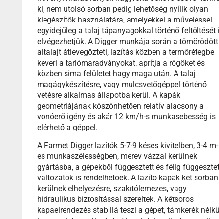
ki, nem utolsó sorban pedig lehetőség nyílik olyan
kiegészítők használatára, amelyekkel a műveléssel
egyidejűleg a talaj tápanyagokkal történő feltöltését 
elvégezhetjük. A Digger munkája során a tömörödött
altalajt átlevegőzteti, lazítás közben a termőrétegbe
keveri a tarlómaradványokat, aprítja a rögöket és
közben sima felületet hagy maga után. A talaj
magágykészítésre, vagy mulcsvetőgéppel történő
vetésre alkalmas állapotba kerül. A kapák
geometriájának köszönhetően relatív alacsony a
vonóerő igény és akár 12 km/h-s munkasebesség is
elérhető a géppel.
A Farmet Digger lazítók 5-7-9 késes kivitelben, 3-4 m-
es munkaszélességben, merev vázzal kerülnek
gyártásba, a gépekből függesztett és félig függesztet
változatok is rendelhetőek. A lazító kapák két sorban
kerülnek elhelyezésre, szakítólemezes, vagy
hidraulikus biztosítással szereltek. A kétsoros
kapaelrendezés stabillá teszi a gépet, támkerék nélkü