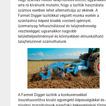
arra rá kívánunk mutatni, hogy a lazítók használata
számos esetben lehet alternatívája az ekének. A
Farmet Digger lazítókkal végzett munka esetén a
szántáshoz képest kisebb vonóerő igénnyel,
üzemanyag felhasználással és talajnedvesség-
veszteséggel, ugyanakkor nagyobb
területteljesítménnyel és könnyebben elmunkálható
talajfelszínnel számolhatunk.
A Farmet Digger lazítók a konkurensekkel
összehasonlítva kiváló egyengető képességükkel és 
növényi maradványok nagyfokú bekeverésével tűnn