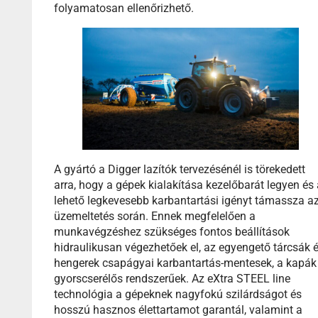
folyamatosan ellenőrizhető.
A gyártó a Digger lazítók tervezésénél is törekedett
arra, hogy a gépek kialakítása kezelőbarát legyen és
lehető legkevesebb karbantartási igényt támassza a
üzemeltetés során. Ennek megfelelően a
munkavégzéshez szükséges fontos beállítások
hidraulikusan végezhetőek el, az egyengető tárcsák 
hengerek csapágyai karbantartás-mentesek, a kapák
gyorscserélős rendszerűek. Az eXtra STEEL line
technológia a gépeknek nagyfokú szilárdságot és
hosszú hasznos élettartamot garantál, valamint a