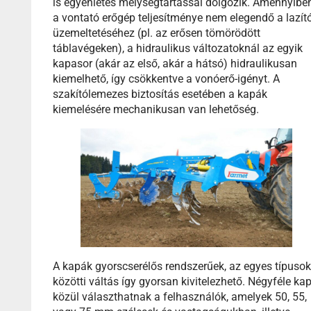
is egyenletes mélységtartással dolgozik. Amennyibe
a vontató erőgép teljesítménye nem elegendő a lazít
üzemeltetéséhez (pl. az erősen tömörödött
táblavégeken), a hidraulikus változatoknál az egyik
kapasor (akár az első, akár a hátsó) hidraulikusan
kiemelhető, így csökkentve a vonóerő-igényt. A
szakítólemezes biztosítás esetében a kapák
kiemelésére mechanikusan van lehetőség.
A kapák gyorscserélős rendszerűek, az egyes típuso
közötti váltás így gyorsan kivitelezhető. Négyféle ka
közül választhatnak a felhasználók, amelyek 50, 55,