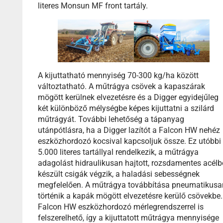
literes Monsun MF front tartály.
A kijuttatható mennyiség 70-300 kg/ha között
változtatható. A műtrágya csövek a kapaszárak
mögött kerülnek elvezetésre és a Digger egyidejűleg
két különböző mélységbe képes kijuttatni a szilárd
műtrágyát. További lehetőség a tápanyag
utánpótlásra, ha a Digger lazítót a Falcon HW nehéz
eszközhordozó kocsival kapcsoljuk össze. Ez utóbbi
5.000 literes tartállyal rendelkezik, a műtrágya
adagolást hidraulikusan hajtott, rozsdamentes acélb
készült csigák végzik, a haladási sebességnek
megfelelően. A műtrágya továbbítása pneumatikusa
történik a kapák mögött elvezetésre kerülő csövekbe.
Falcon HW eszközhordozó mérlegrendszerrel is
felszerelhető, így a kijuttatott műtrágya mennyisége