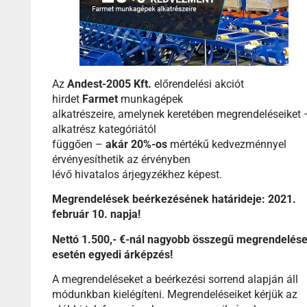
Az
Andest-2005 Kft.
előrendelési akciót
hirdet
Farmet
munkagépek
alkatrészeire, amelynek keretében megrendeléseiket 
alkatrész kategóriától
függően –
akár 20%-os
mértékű kedvezménnyel
érvényesíthetik az érvényben
lévő hivatalos árjegyzékhez képest.
Megrendelések beérkezésének határideje: 2021.
február 10. napja!
Nettó 1.500,- €-nál nagyobb összegű megrendelés
esetén egyedi árképzés!
A megrendeléseket a beérkezési sorrend alapján áll
módunkban kielégíteni. Megrendeléseiket kérjük az