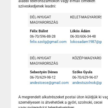
alábbi telefonszámokon vagy e-mail címeken
szíveskedjenek leadni:
DÉL-NYUGAT
KELET-MAGYARORSZÁ
MAGYARORSZÁG
Félix Bálint
Lőkös Ádám
06-70/596-88-28
06-30/606-34-48
felix.szolg@gmail.com
lokosadam1987@gmai
DÉL-NYUGAT
KÖZÉP-MAGYARORSZ
MAGYARORSZÁG
Sebestyén Dénes
Szőke Gyula
06-70/629-98-12
06-70/629-96-07
andestcece@gmail.com
andestszolnok@gmai
A megrendelt alkatrészeket postai úton küldjük ki va
személyesen is átvehetőek a győri, szolnoki, cecei
vagy nyíregyházi telephelyeinken.