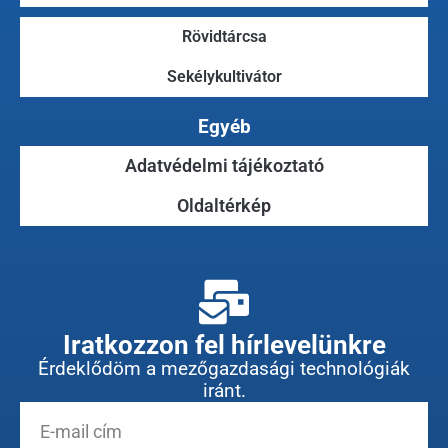
Rövidtárcsa
Sekélykultivátor
Egyéb
Adatvédelmi tájékoztató
Oldaltérkép
Iratkozzon fel hírlevelünkre
Érdeklődöm a mezőgazdasági technológiák
iránt.